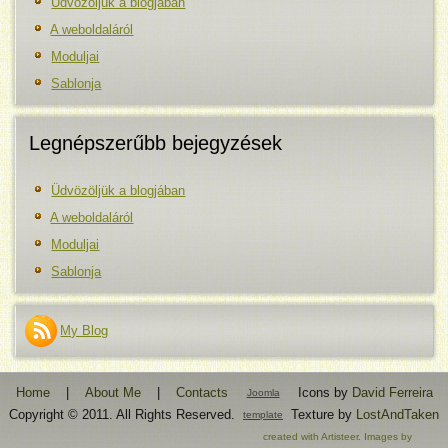
Üdvözöljük a blogjában
A weboldaláról
Moduljai
Sablonja
Legnépszerűbb bejegyzések
Üdvözöljük a blogjában
A weboldaláról
Moduljai
Sablonja
My Blog
Home
|
About Me
|
Contacts
Icons by
David Ferreira
Joomla
Copyright © 2011. All Rights Reserved.
Texture by
LostAndTaken
template
created with Artisteer.
Images by