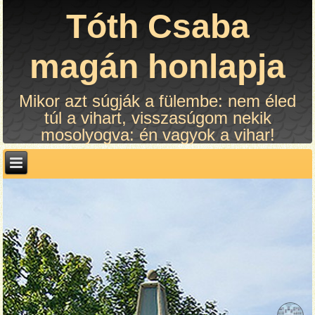
Tóth Csaba
magán honlapja
Mikor azt súgják a fülembe: nem éled
túl a vihart, visszasúgom nekik
mosolyogva: én vagyok a vihar!